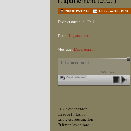
L’apaisement (2026)
POSTE PAR PHIL
LE 25 - AVRIL - 2026
Texte et musique : Phil
Texte:
L’apaisement
Musique:
L’apaisement
1. Lapaisement
Ready
00:00
Ouvrir le lecteur
La vie est abandon
On joue l’illusion
La vie est soustraction
Et limite les options