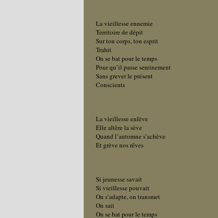
La vieillesse ennemie
Territoire de dépit
Sur ton corps, ton esprit
Trahit
On se bat pour le temps
Pour qu’il passe sereinement
Sans grever le présent
Conscients
La vieillesse enlève
Elle altère la sève
Quand l’automne s’achève
Et grève nos rêves
Si jeunesse savait
Si vieillesse pouvait
On s’adapte, on transmet
On sait
On se bat pour le temps