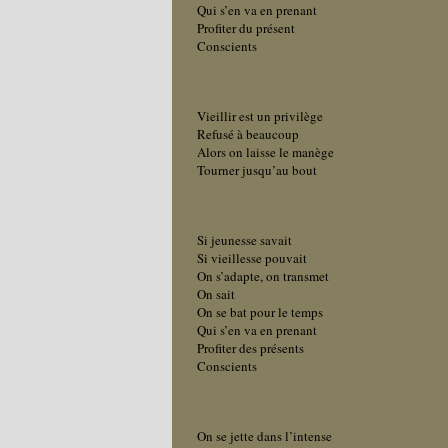
Qui s’en va en prenant
Profiter du présent
Conscients
Vieillir est un privilège
Refusé à beaucoup
Alors on laisse le manège
Tourner jusqu’au bout
Si jeunesse savait
Si vieillesse pouvait
On s’adapte, on transmet
On sait
On se bat pour le temps
Qui s’en va en prenant
Profiter des présents
Conscients
On se jette dans l’intense