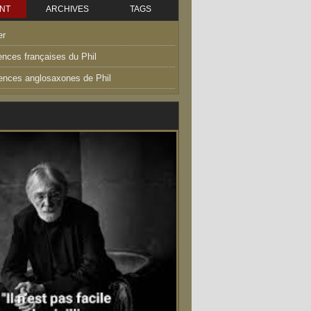
NT
ARCHIVES
TAGS
er
ences françaises du Phil
uences anglosaxones de Phil