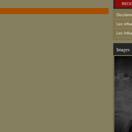
RECE
Disclaim
Les influ
Les Infl
Images