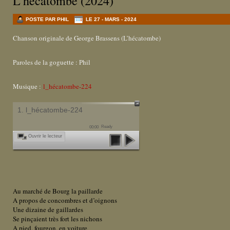
L’hécatombe (2024)
POSTE PAR PHIL
LE 27 - MARS - 2024
Chanson originale de George Brassens (L’hécatombe)
Paroles de la goguette : Phil
Musique :
l_hécatombe-224
1. l_hécatombe-224
Ready
00:00
Ouvrir le lecteur
Au marché de Bourg la paillarde
A propos de concombres et d’oignons
Une dizaine de gaillardes
Se pinçaient très fort les nichons
A pied, fourgon, en voiture