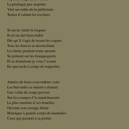
La poulagat peu inspirée
Vint sur ordre de la préfecture
Tenter d’calmer les excitées
Si sur la vérité tu lorgnes
Il est un fait bien établi
Dès qu’il s’agit de rosser les cognes
Tous les braves se réconcilient
Les furies perdant toute mesure
Se jetèrent sur les branquignols
Et se donnèrent je vous l’assure
En spectacle à coups de torgnoles
Armées de leurs concombres verts
Les bravardes se mirent à donner
Une volée de coups pervers
Sur les courges d’la maréchaussée
La plus enrobée d’ces femelles
Ouvrant son corsage dilaté
Matraque à grands coups de mamelles
Ceux qui passent à sa portée