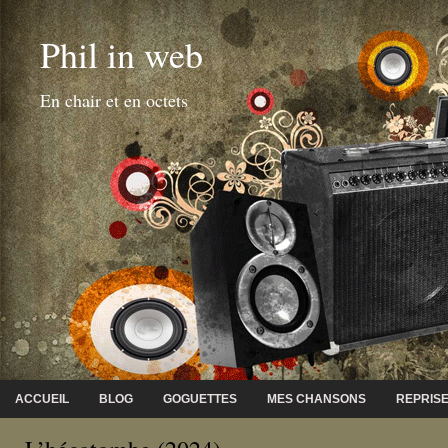
Phil in web
En chair et en octets
ACCUEIL
BLOG
GOGUETTES
MES CHANSONS
REPRIS