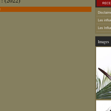
 ! (2022)
RECE
2
Disclaim
Les influ
Les Infl
Images