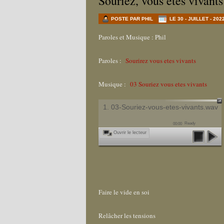
Souriez, vous êtes vivants
POSTE PAR PHIL
LE 30 - JUILLET - 202
Paroles et Musique : Phil
Paroles :
Sourirez vous etes vivants
Musique :
03 Souriez vous etes vivants
1. 03-Souriez-vous-etes-vivants.wav
Ready
00:00
Ouvrir le lecteur
Faire le vide en soi
Relâcher les tensions