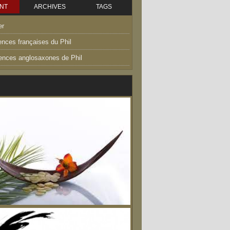
NT
ARCHIVES
TAGS
er
ences françaises du Phil
uences anglosaxones de Phil