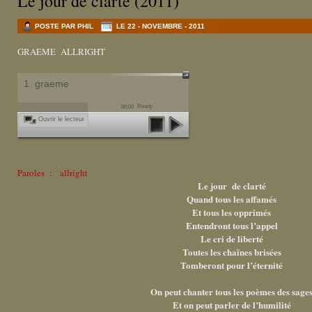
Le jour de clarté (2011)
POSTE PAR PHIL
LE 22 - NOVEMBRE - 2011
GRAEME ALLRIGHT
1. graeme
Ready
00:00
Ouvrir le lecteur
Paroles : allright
Le jour de clarté
Quand tous les affamés
Et tous les opprimés
Entendront tous l’appel
Le cri de liberté
Toutes les chaînes brisées
Tomberont pour l’éternité
On peut chanter tous les poèmes des sage
Et on peut parler de l’humilité