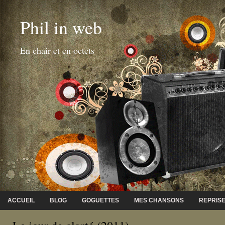
Phil in web
En chair et en octets
ACCUEIL
BLOG
GOGUETTES
MES CHANSONS
REPRIS