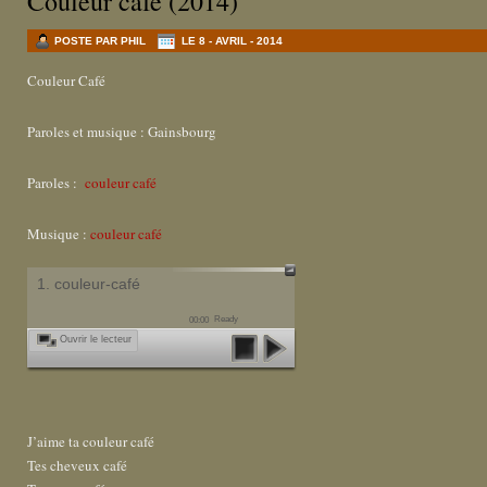
Couleur café (2014)
POSTE PAR PHIL
LE 8 - AVRIL - 2014
Couleur Café
Paroles et musique : Gainsbourg
Paroles :
couleur café
Musique :
couleur café
1. couleur-café
Ready
00:00
Ouvrir le lecteur
J’aime ta couleur café
Tes cheveux café