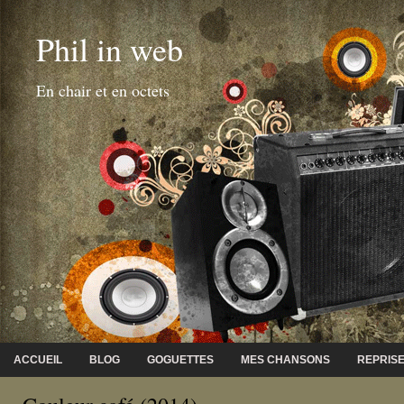
Phil in web
En chair et en octets
ACCUEIL
BLOG
GOGUETTES
MES CHANSONS
REPRIS