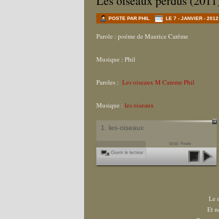
Les oiseaux perdus (2011
POSTE PAR PHIL
LE 7 - JANVIER - 2012
Parole : poéme de Maurice Carême
Musique : Phil
Paroles :
Les oiseaux M Careme Phil
Musique :
les oiseaux
1. les-oiseaux
Ready
00:00
Ouvrir le lecteur
Le 
Et n