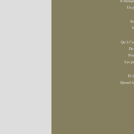
Il manqu
Un p
Il
V
Qu’à l’a
De 
Pou
Les p
Et l
Quand le