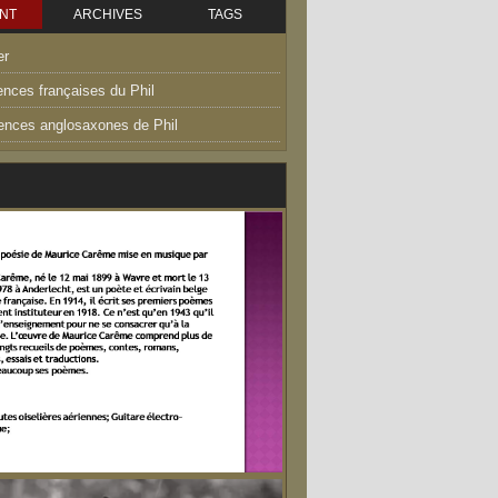
NT
ARCHIVES
TAGS
er
ences françaises du Phil
uences anglosaxones de Phil