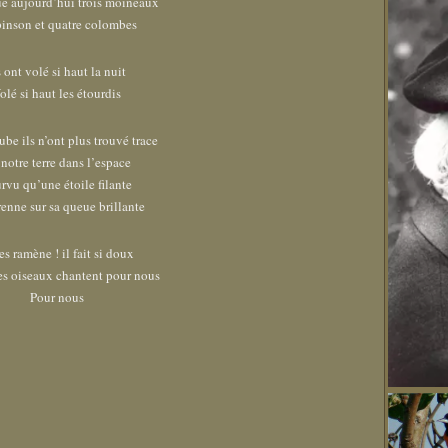
e aujourd’hui trois moineaux
inson et quatre colombes
s ont volé si haut la nuit
olé si haut les étourdis
ube ils n’ont plus trouvé trace
notre terre dans l’espace
rvu qu’une étoile filante
renne sur sa queue brillante
es ramène ! il fait si doux
s oiseaux chantent pour nous
Pour nous