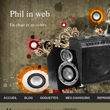
Phil in web
En chair et en octets
ACCUEIL
BLOG
GOGUETTES
MES CHANSONS
REPRIS