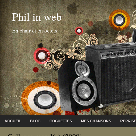
Phil in web
En chair et en octets
ACCUEIL
BLOG
GOGUETTES
MES CHANSONS
REPRIS