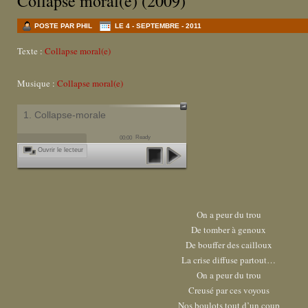
Collapse moral(e) (2009)
POSTE PAR PHIL
LE 4 - SEPTEMBRE - 2011
Texte :
Collapse moral(e)
Musique :
Collapse moral(e)
1. Collapse-morale
Ready
00:00
Ouvrir le lecteur
On a peur du trou
De tomber à genoux
De bouffer des cailloux
La crise diffuse partout…
On a peur du trou
Creusé par ces voyous
Nos boulots tout d’un coup