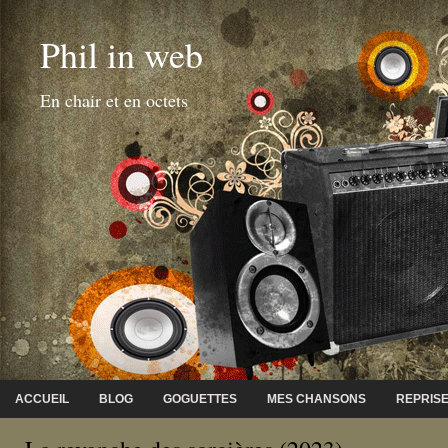
Phil in web
En chair et en octets
ACCUEIL
BLOG
GOGUETTES
MES CHANSONS
REPRIS