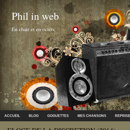
Phil in web
En chair et en octets
ACCUEIL
BLOG
GOGUETTES
MES CHANSONS
REPRIS