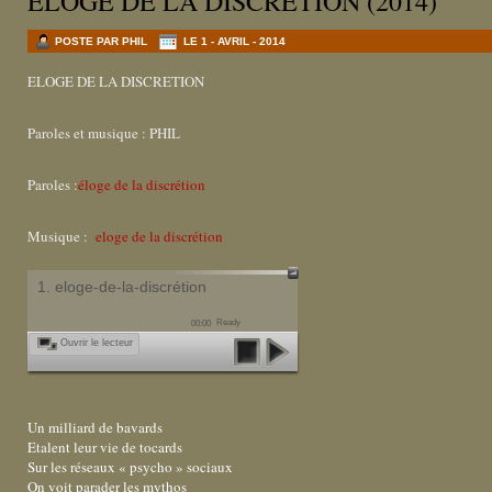
ELOGE DE LA DISCRETION (2014)
POSTE PAR PHIL
LE 1 - AVRIL - 2014
ELOGE DE LA DISCRETION
Paroles et musique : PHIL
Paroles :
éloge de la discrétion
Musique :
eloge de la discrétion
1. eloge-de-la-discrétion
Ready
00:00
Ouvrir le lecteur
Un milliard de bavards
Etalent leur vie de tocards
Sur les réseaux « psycho » sociaux
On voit parader les mythos