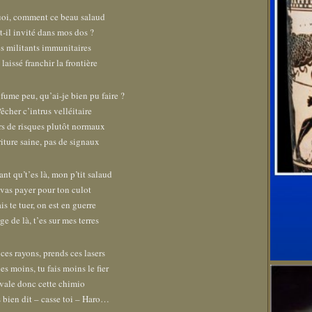
oi, comment ce beau salaud
t-il invité dans mos dos ?
 militants immunitaires
 laissé franchir la frontière
j’fume peu, qu’ai-je bien pu faire ?
cher c’intrus velléitaire
rs de risques plutôt normaux
iture saine, pas de signaux
nt qu’t’es là, mon p’tit salaud
vas payer pour ton culot
is te tuer, on est en guerre
e de là, t’es sur mes terres
ces rayons, prends ces lasers
es moins, tu fais moins le fier
vale donc cette chimio
s bien dit – casse toi – Haro…