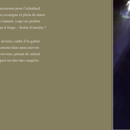
ascenseur pour l’échafaud
se exsangue et plein de maux
s laminé, corps en jachère
r d’étape – Sortie d’ornière ?
u reviens, crabe d’la galère
ncruster dans mon univers
rouveras, putain de salaud
quoi ravaler mes sanglots