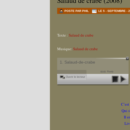
Salaud de crabe (2008)
POSTE PAR PHIL
LE 5 - SEPTEMBRE - 
Texte :
Salaud de crabe
Musique:
Salaud de crabe
1. Salaud-de-crabe
Ready
00:00
Ouvrir le lecteur
C’est 
Qui s
Il 
Liv