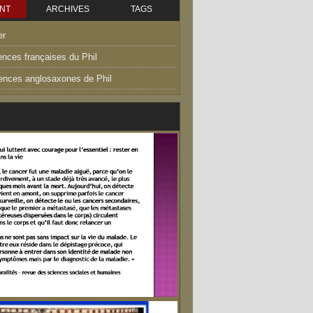
NT
ARCHIVES
TAGS
er
ences françaises du Phil
uences anglosaxones de Phil