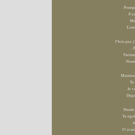
Pourqu
S’es
Mes
L’ont
J’bois pas, 
…Pê
Facteu
Nourr
Maintena
Tu 
Je va
Dégag
Prends 
Tu rigol
A
J’t’avai