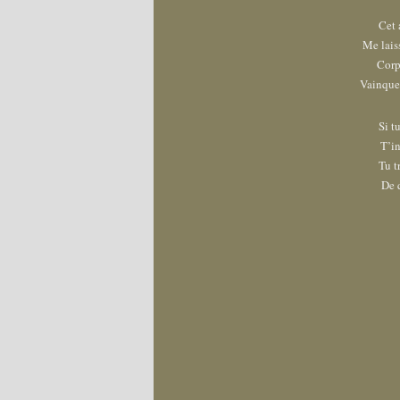
Cet 
Me lais
Corp
Vainqueu
Si t
T’i
Tu t
De 