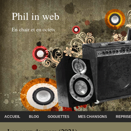
Phil in web
En chair et en octets
ACCUEIL
BLOG
GOGUETTES
MES CHANSONS
REPRIS