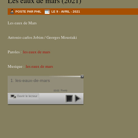
Les eaux de mars (2021)
POSTE PAR PHIL
LE 9 - AVRIL - 2021
Les eaux de Mars
Antonio carlos Jobim / Georges Moustaki
Paroles :
les eaux de mars
Musique :
les eaux de mars
1. les-eaux-de-mars
Ready
00:00
Ouvrir le lecteur