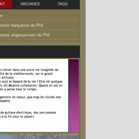
NT
ARCHIVES
TAGS
er
ences françaises du Phil
uences anglosaxones de Phil