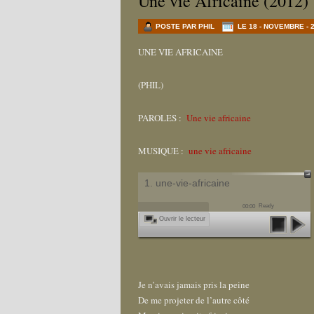
Une vie Africaine (2012)
POSTE PAR PHIL
LE 18 - NOVEMBRE - 
UNE VIE AFRICAINE
(PHIL)
PAROLES :
Une vie africaine
MUSIQUE :
une vie africaine
1. une-vie-africaine
Ready
00:00
Ouvrir le lecteur
Je n’avais jamais pris la peine
De me projeter de l’autre côté