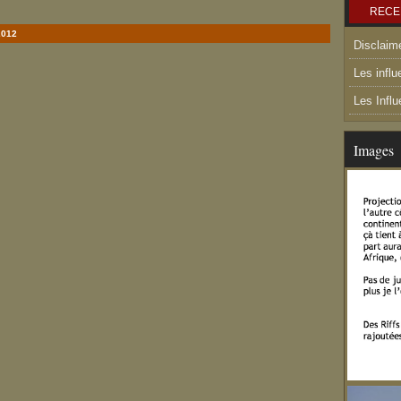
RECE
2012
Disclaim
Les influ
Les Infl
Images