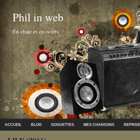
Phil in web
En chair et en octets
ACCUEIL
BLOG
GOGUETTES
MES CHANSONS
REPRIS