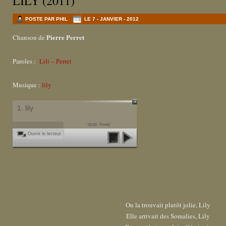
LILY (2011)
POSTE PAR PHIL
LE 7 - JANVIER - 2012
Pierre Perret
Chanson de
Paroles :
Lili – Perret
Musique :
lily
1. lily
Ready
00:00
Ouvrir le lecteur
On la trouvait plutôt jolie, Lily
Elle arrivait des Somalies, Lily