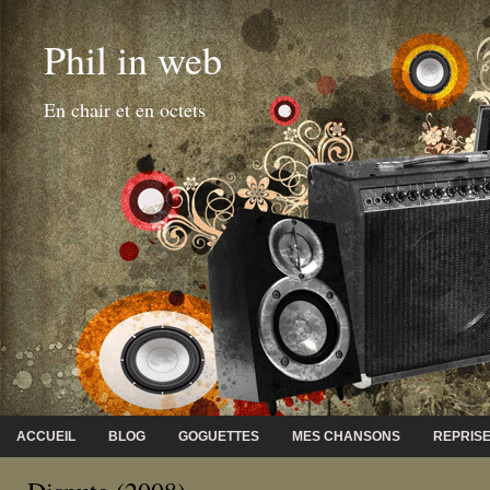
Phil in web
En chair et en octets
ACCUEIL
BLOG
GOGUETTES
MES CHANSONS
REPRIS