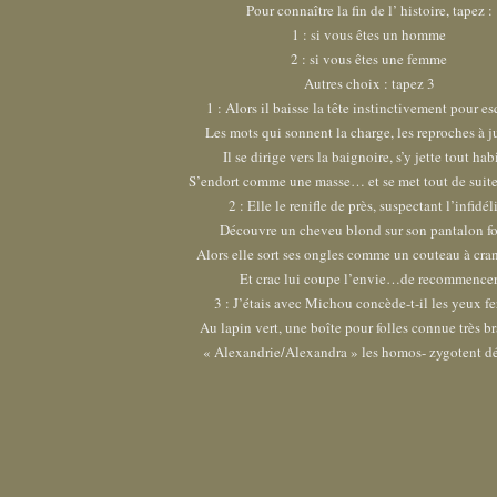
Pour connaître la fin de l’ histoire, tapez :
1 : si vous êtes un homme
2 : si vous êtes une femme
Autres choix : tapez 3
1 : Alors il baisse la tête instinctivement pour e
Les mots qui sonnent la charge, les reproches à ju
Il se dirige vers la baignoire, s’y jette tout hab
S’endort comme une masse… et se met tout de suite 
2 : Elle le renifle de près, suspectant l’infidél
Découvre un cheveu blond sur son pantalon f
Alors elle sort ses ongles comme un couteau à cran
Et crac lui coupe l’envie…de recommence
3 : J’étais avec Michou concède-t-il les yeux f
Au lapin vert, une boîte pour folles connue très b
« Alexandrie/Alexandra » les homos- zygotent d