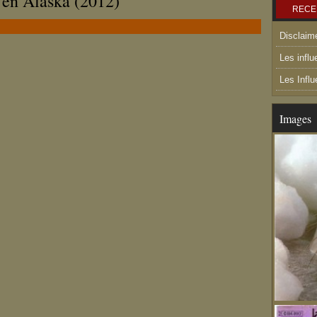
 en Alaska (2012)
RECE
Disclaim
Les influ
Les Infl
Images