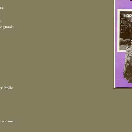
ime
ps
nt grands
ui brille
e accroire