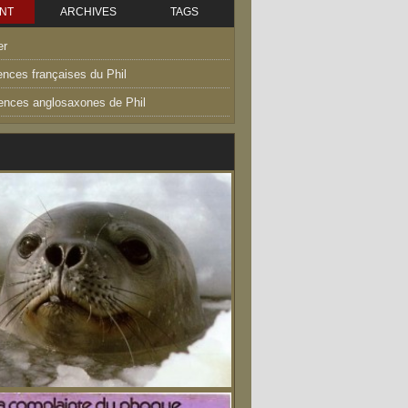
NT
ARCHIVES
TAGS
er
ences françaises du Phil
uences anglosaxones de Phil