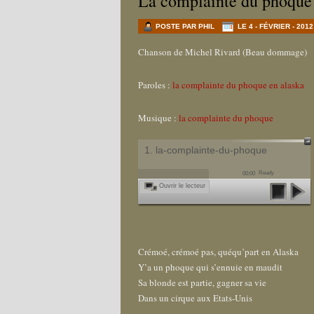
La complainte du phoque
POSTE PAR PHIL
LE 4 - FÉVRIER - 2012
Chanson de Michel Rivard (Beau dommage)
Paroles :
la complainte du phoque en alaska
Musique :
la complainte du phoque
1. la-complainte-du-phoque
Ready
00:00
Ouvrir le lecteur
Crémoé, crémoé pas, quéqu’part en Alaska
Y’a un phoque qui s’ennuie en maudit
Sa blonde est partie, gagner sa vie
Dans un cirque aux Etats-Unis